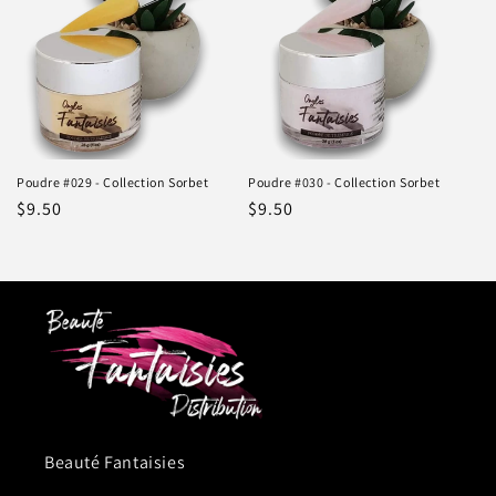
Poudre #029 - Collection Sorbet
Poudre #030 - Collection Sorbet
Prix
$9.50
Prix
$9.50
habituel
habituel
Beauté Fantaisies