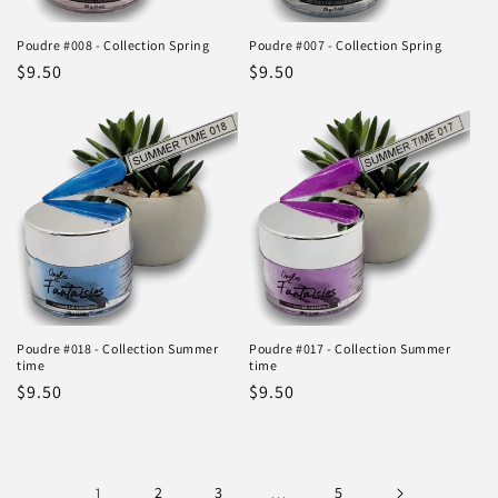
Poudre #008 - Collection Spring
Poudre #007 - Collection Spring
Prix
$9.50
Prix
$9.50
habituel
habituel
Poudre #018 - Collection Summer
Poudre #017 - Collection Summer
time
time
Prix
$9.50
Prix
$9.50
habituel
habituel
1
2
3
…
5