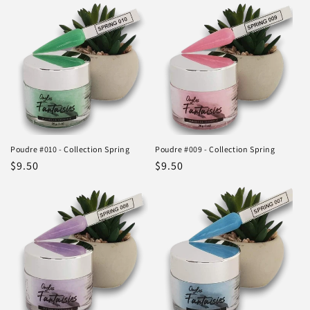
Poudre #010 - Collection Spring
Poudre #009 - Collection Spring
Prix
$9.50
Prix
$9.50
habituel
habituel