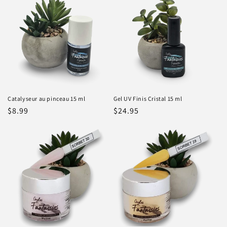
Catalyseur au pinceau 15 ml
Gel UV Finis Cristal 15 ml
Prix
$8.99
Prix
$24.95
habituel
habituel