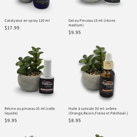
Catalyseur en spray 120 ml
Gel au Pinceau 15 ml (résine
medium)
Prix
$17.99
Prix
$9.95
habituel
habituel
Résine au pinceau 15 ml (colle
Huile à cuticule 30 ml: arôme
liquide)
(Orange,Raisin,Fraise et Patchouli.)
Prix
$9.95
Prix
$8.95
habituel
habituel