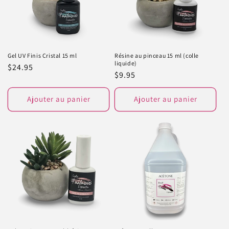
Gel UV Finis Cristal 15 ml
Résine au pinceau 15 ml (colle
liquide)
Prix
$24.95
Prix
$9.95
habituel
habituel
Ajouter au panier
Ajouter au panier