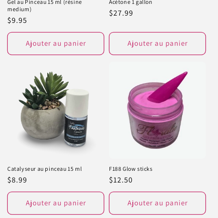
Gel au Pinceau 15 ml (résine
Acétone 1 gallon
medium)
Prix
$27.99
Prix
$9.95
habituel
habituel
Ajouter au panier
Ajouter au panier
Catalyseur au pinceau 15 ml
F188 Glow sticks
Prix
$8.99
Prix
$12.50
habituel
habituel
Ajouter au panier
Ajouter au panier