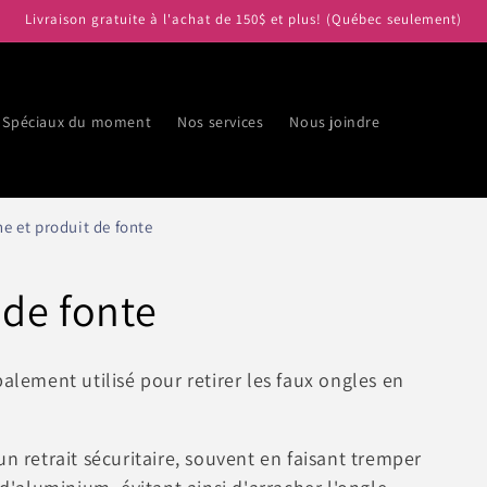
Livraison gratuite à l'achat de 150$ et plus! (Québec seulement)
Spéciaux du moment
Nos services
Nous joindre
e et produit de fonte
 de fonte
ipalement utilisé pour
retirer les faux ongles
en
n retrait sécuritaire, souvent en faisant tremper