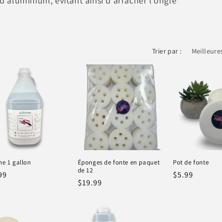
 d'aluminium, évitant ainsi d'arracher l'ongle
Trier par :
ne 1 gallon
Éponges de fonte en paquet
Pot de fonte
de 12
99
Prix
$5.99
Prix
$19.99
tuel
habituel
habituel