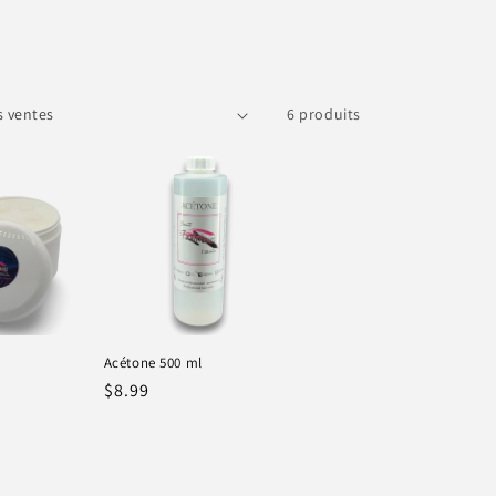
6 produits
Acétone 500 ml
Prix
$8.99
habituel