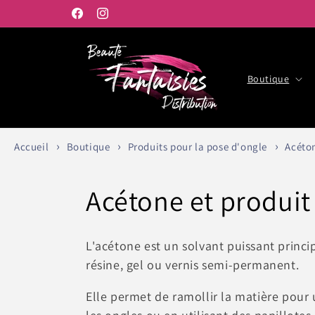
et
passer
Facebook
Instagram
au
contenu
Boutique
Accueil
Boutique
Produits pour la pose d'ongle
Acéton
C
Acétone et produit
o
L'acétone est un solvant puissant princ
l
résine, gel ou vernis semi-permanent.
Elle permet de ramollir la matière pour u
l