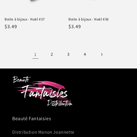
Boite à bijoux - Noël #37
Boite à bijoux - Noël #36
Prix
$3.49
Prix
$3.49
habituel
habituel
1
2
3
4
Beauté Fantaisies
Distribution Manon Joannette