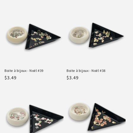
habituel
Boite à bijoux - Noël #39
Boite à bijoux - Noël #38
Prix
$3.49
Prix
$3.49
habituel
habituel