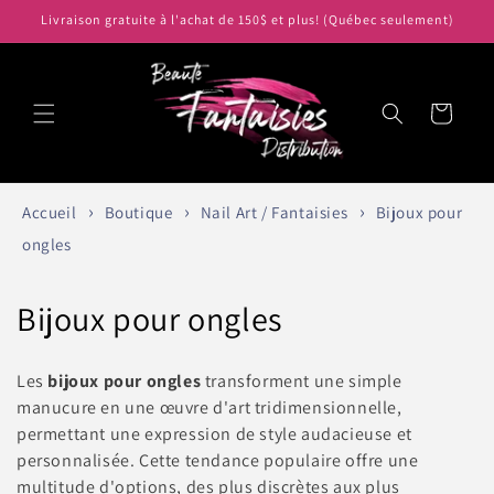
et
Livraison gratuite à l'achat de 150$ et plus! (Québec seulement)
passer
au
contenu
Panier
Accueil
Boutique
Nail Art / Fantaisies
Bijoux pour
ongles
C
Bijoux pour ongles
o
Les
bijoux pour ongles
transforment une simple
l
manucure en une œuvre d'art tridimensionnelle,
permettant une expression de style audacieuse et
l
personnalisée. Cette tendance populaire offre une
e
multitude d'options, des plus discrètes aux plus