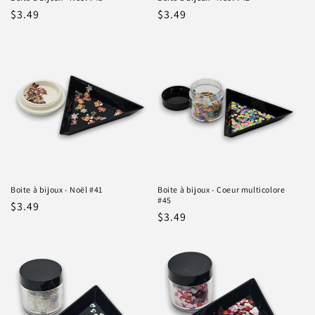
Prix
$3.49
Prix
$3.49
habituel
habituel
Boite à bijoux - Noël #41
Boite à bijoux - Coeur multicolore
#45
Prix
$3.49
Prix
$3.49
habituel
habituel