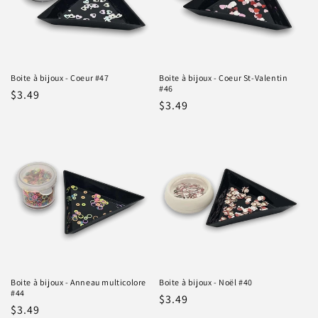
Boite à bijoux - Coeur #47
Boite à bijoux - Coeur St-Valentin
#46
Prix
$3.49
Prix
$3.49
habituel
habituel
Boite à bijoux - Anneau multicolore
Boite à bijoux - Noël #40
#44
Prix
$3.49
Prix
$3.49
habituel