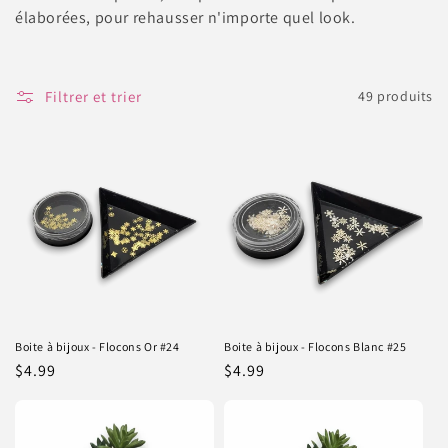
élaborées, pour rehausser n'importe quel look.
c
t
Filtrer et trier
49 produits
i
o
n
:
Boite à bijoux - Flocons Or #24
Boite à bijoux - Flocons Blanc #25
Prix
$4.99
Prix
$4.99
habituel
habituel