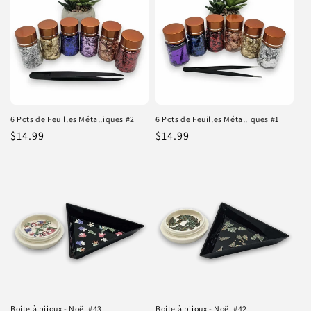
6 Pots de Feuilles Métalliques #2
6 Pots de Feuilles Métalliques #1
Prix
$14.99
Prix
$14.99
habituel
habituel
Boite à bijoux - Noël #43
Boite à bijoux - Noël #42