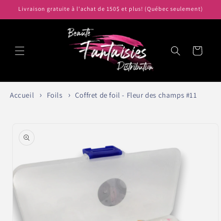
et
Livraison gratuite à l'achat de 150$ et plus! (Québec seulement)
passer
au
contenu
Panier
Accueil
Foils
Coffret de foil - Fleur des champs #11
Passer aux
informations
produits