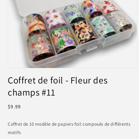
Ouvrir
le
Coffret de foil - Fleur des
média
1
champs #11
dans
une
fenêtre
modale
Prix
$9.99
habituel
Coffret de 10 modèle de papiers foil composés de différents
motifs