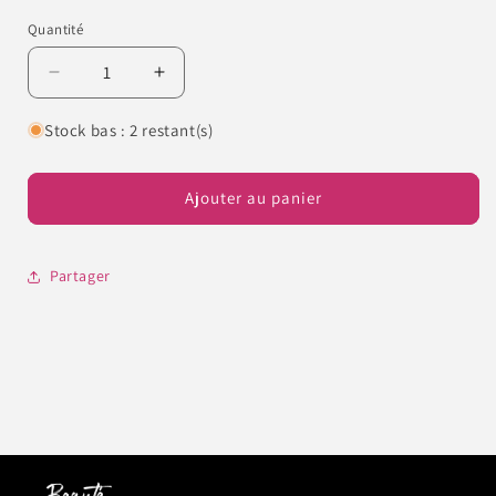
Quantité
Quantité
Réduire
Augmenter
la
la
quantité
quantité
Stock bas : 2 restant(s)
de
de
Coffret
Coffret
de
de
Ajouter au panier
foil
foil
-
-
Fleur
Fleur
Partager
des
des
champs
champs
#11
#11