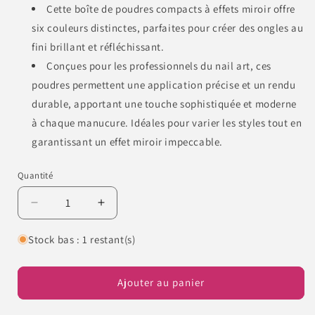
Cette boîte de poudres compacts à effets miroir offre
six couleurs distinctes, parfaites pour créer des ongles au
fini brillant et réfléchissant.
Conçues pour les professionnels du nail art, ces
poudres permettent une application précise et un rendu
durable, apportant une touche sophistiquée et moderne
à chaque manucure. Idéales pour varier les styles tout en
garantissant un effet miroir impeccable.
Quantité
Quantité
Réduire
Augmenter
la
la
quantité
quantité
Stock bas : 1 restant(s)
de
de
Coffret
Coffret
de
de
Ajouter au panier
poudres
poudres
compacts
compacts