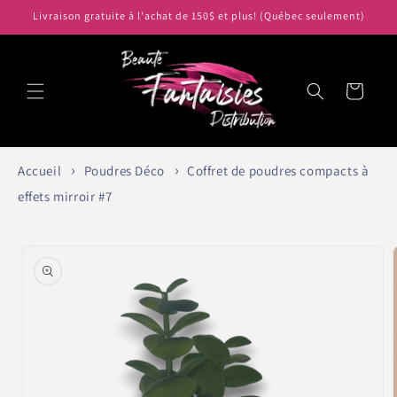
et
Livraison gratuite à l'achat de 150$ et plus! (Québec seulement)
passer
au
contenu
Panier
Accueil
Poudres Déco
Coffret de poudres compacts à
effets mirroir #7
Passer aux
informations
produits