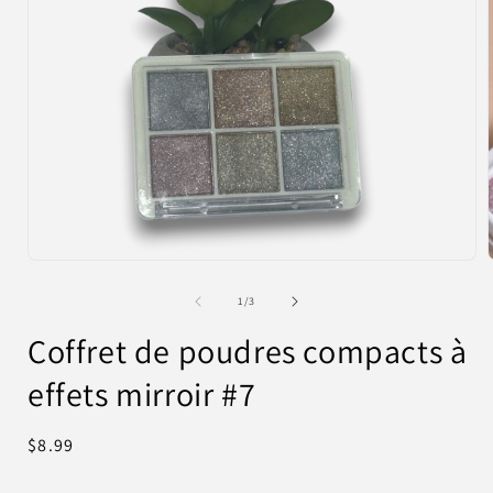
Ouvrir
le
l
média
de
1
/
3
1
dans
Coffret de poudres compacts à
une
fenêtre
effets mirroir #7
modale
Prix
$8.99
habituel