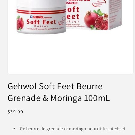
Ouvrir
le
Gehwol Soft Feet Beurre
média
1
Grenade & Moringa 100mL
dans
une
fenêtre
modale
Prix
$39.90
habituel
Ce beurre de grenade et moringa nourrit les pieds et