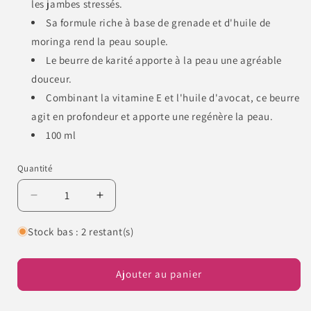
les jambes stressés.
Sa formule riche à base de grenade et d'huile de
moringa rend la peau souple.
Le beurre de karité apporte à la peau une agréable
douceur.
Combinant la vitamine E et l'huile d'avocat, ce beurre
agit en profondeur et apporte une regénère la peau.
100 ml
Quantité
Quantité
Réduire
Augmenter
la
la
quantité
quantité
Stock bas : 2 restant(s)
de
de
Gehwol
Gehwol
Soft
Soft
Ajouter au panier
Feet
Feet
Beurre
Beurre