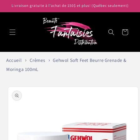
et
Livraison gratuite à l'achat de 150$ et plus! (Québec seulement)
passer
au
contenu
Panier
Accueil
Crèmes
Gehwol Soft Feet Beurre Grenade &
Moringa 100mL
Passer aux
informations
produits