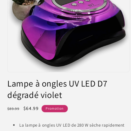
Ouvrir
le
Lampe à ongles UV LED D7
média
1
dégradé violet
dans
une
fenêtre
modale
Prix
Prix
$64.99
$89.99
Promotion
habituel
promotionnel
La lampe à ongles UV LED de 280 W sèche rapidement