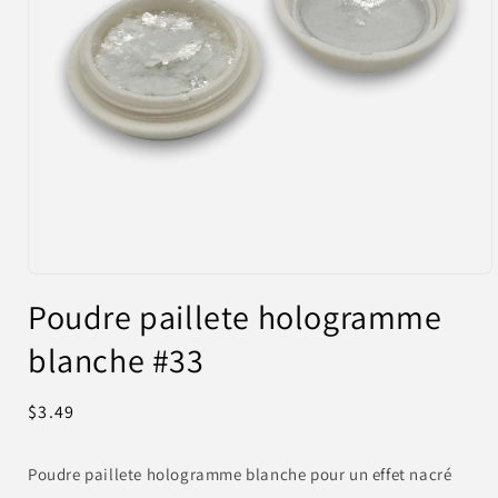
Ouvrir
le
Poudre paillete hologramme
média
1
blanche #33
dans
une
fenêtre
modale
Prix
$3.49
habituel
Poudre paillete hologramme blanche pour un effet nacré