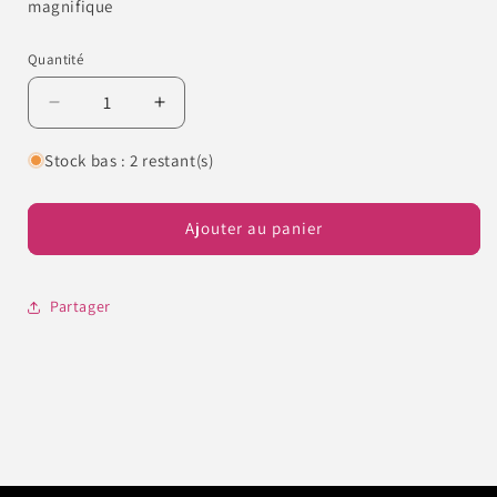
magnifique
Quantité
Quantité
Réduire
Augmenter
la
la
quantité
quantité
Stock bas : 2 restant(s)
de
de
Poudre
Poudre
paillete
paillete
Ajouter au panier
hologramme
hologramme
blanche
blanche
#33
#33
Partager