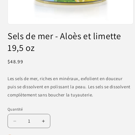
Ouvrir
le
Sels de mer - Aloès et limette
média
1
19,5 oz
dans
une
fenêtre
modale
Prix
$48.99
habituel
Les sels de mer, riches en minéraux, exfolient en douceur
puis se dissolvent en polissant la peau. Les sels se dissolvent
complètement sans boucher la tuyauterie.
Quantité
Quantité
Réduire
Augmenter
la
la