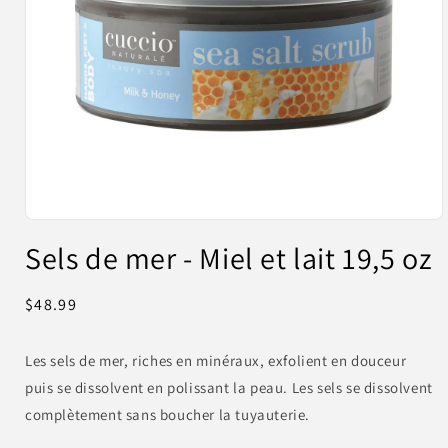
Ouvrir
le
Sels de mer - Miel et lait 19,5 oz
média
1
dans
une
Prix
$48.99
fenêtre
habituel
modale
Les sels de mer, riches en minéraux, exfolient en douceur
puis se dissolvent en polissant la peau. Les sels se dissolvent
complètement sans boucher la tuyauterie.