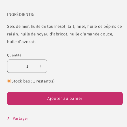
INGRÉDIENTS:
Sels de mer, huile de tournesol, lait, miel, huile de pépins de
raisin, huile de noyau d'abricot, huile d'amande douce,
huile d'avocat.
Quantité
Quantité
Réduire
Augmenter
la
la
quantité
quantité
Stock bas : 1 restant(s)
de
de
Sels
Sels
de
de
Ajouter au panier
mer
mer
-
-
Miel
Miel
Partager
et
et