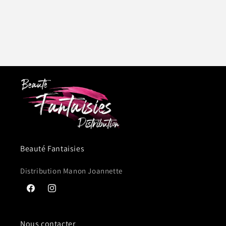
lait
lait
19,5
19,5
oz
oz
Beauté Fantaisies
Distribution Manon Joannette
Facebook
Instagram
Nous contacter