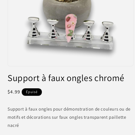
Ouvrir
le
Support à faux ongles chromé
média
1
dans
une
Prix
$4.99
Épuisé
fenêtre
habituel
modale
Support à faux ongles pour démonstration de couleurs ou de
motifs et décorations sur faux ongles transparent paillette
nacré