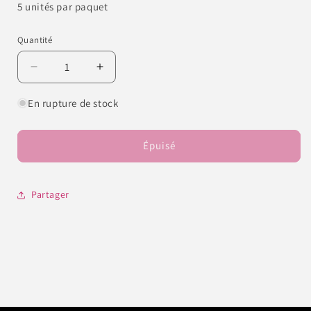
5 unités par paquet
Quantité
Quantité
Réduire
Augmenter
la
la
quantité
quantité
En rupture de stock
de
de
Support
Support
à
à
Épuisé
faux
faux
ongles
ongles
chromé
chromé
Partager