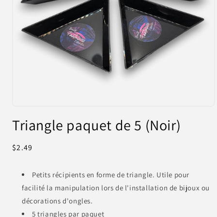
Ouvrir
le
Triangle paquet de 5 (Noir)
média
1
dans
une
Prix
$2.49
fenêtre
habituel
modale
Petits récipients en forme de triangle. Utile pour
facilité la manipulation lors de l'installation de bijoux ou
décorations d'ongles.
5 triangles par paquet