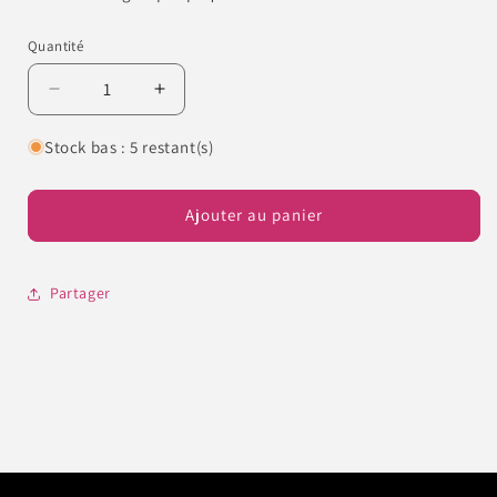
Quantité
Quantité
Réduire
Augmenter
la
la
quantité
quantité
Stock bas : 5 restant(s)
de
de
Triangle
Triangle
paquet
paquet
Ajouter au panier
de
de
5
5
(Noir)
(Noir)
Partager